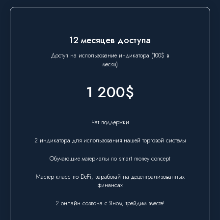
12 месяцев доступа
Доступ на использование индикатора (100$ в
месяц)
1 200$
Чат поддержки
2 индикатора для использования нашей торговой системы
Обучающие материалы по smart money concept
Мастер-класс по DeFi, заработай на децентрализованных
финансах
2 онлайн созвона с Яном, трейдим вместе!