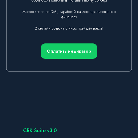
Обучающие материалы по smart money concept
Мастер-класс по DeFi, заработай на децентрализованных
финансах
2 онлайн созвона с Яном, трейдим вместе!
Оплатить индикатор
CRK Suite v3.0